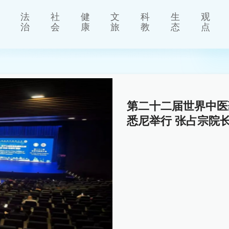
法
社
健
文
科
生
观
治
会
康
旅
教
态
点
第二十二届世界中医
悉尼举行 张占宗院