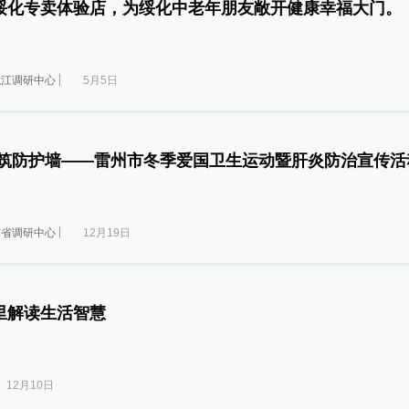
绥化专卖体验店，为绥化中老年朋友敞开健康幸福大门。
龙江调研中心
5月5日
共筑防护墙——雷州市冬季爱国卫生运动暨肝炎防治宣传活
东省调研中心
12月19日
里解读生活智慧
12月10日