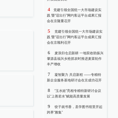
4
党建引领全国统一大市场建设实
践 暨“谊出行”网约客运平台成果汇报
会在京隆重召开
5
党建引领全国统一大市场建设实
践 暨“谊出行”网约客运平台成果汇报
会在京顺利召开
6
麦浪归仓启新耕 一地双收助振兴
肇源县福兴乡抢抓农时推进麦菜轮作
丰产增收
7
凝智聚力 共启新程 ——专精特
新企业服务基地研讨会在京成功召开
8
“玉水娃”亮相专精特新研讨会议
以“上善若水”赋能高质量发展
9
饺子就书香，圣学图书馆里开起
跨界“雅集”