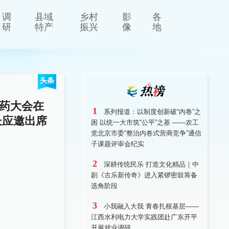
调
县域
乡村
影
各
研
特产
振兴
像
地
头条
药大会在
1
系列报道：以制度创新破“内卷”之
长应邀出席
困 以统一大市筑“公平”之基 ——农工
党北京市委“整治内卷式营商竞争”通信
子课题评审会纪实
2
深耕传统民乐 打造文化精品｜中
剧《古乐新传奇》进入紧锣密鼓筹备
选角阶段
3
小我融入大我 青春扎根基层——
江西水利电力大学实践团赴广东开平
开展就业调研