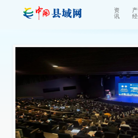
资
产
讯
经