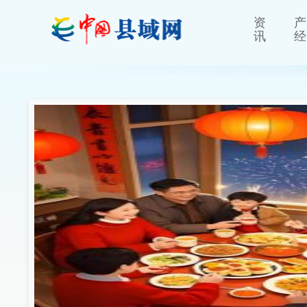
资
产
讯
经