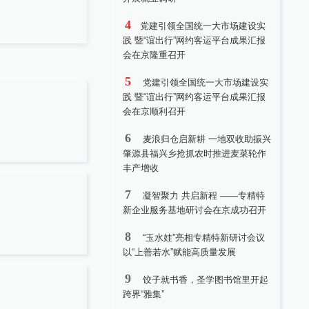
4
党建引领全国统一大市场建设实
践 暨“谊出行”网约客运平台成果汇报
会在京隆重召开
5
党建引领全国统一大市场建设实
践 暨“谊出行”网约客运平台成果汇报
会在京顺利召开
6
麦浪归仓启新耕 一地双收助振兴
肇源县福兴乡抢抓农时推进麦菜轮作
丰产增收
7
凝智聚力 共启新程 ——专精特
新企业服务基地研讨会在京成功召开
8
“玉水娃”亮相专精特新研讨会议
以“上善若水”赋能高质量发展
9
饺子就书香，圣学图书馆里开起
跨界“雅集”