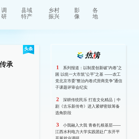
调
县域
乡村
影
各
研
特产
振兴
像
地
头条
传承
1
系列报道：以制度创新破“内卷”之
困 以统一大市筑“公平”之基 ——农工
党北京市委“整治内卷式营商竞争”通信
子课题评审会纪实
2
深耕传统民乐 打造文化精品｜中
剧《古乐新传奇》进入紧锣密鼓筹备
选角阶段
3
小我融入大我 青春扎根基层——
江西水利电力大学实践团赴广东开平
开展就业调研