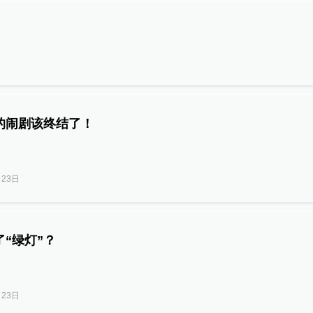
的闹剧该终结了！
月23日
“绿灯”？
月23日