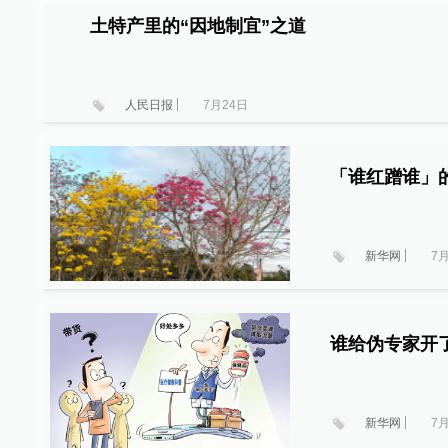
土特产里的“因地制宜”之道
人民日报
7月24日
「谁红蹭谁」
新华网
7
谁给伪专家开了
新华网
7