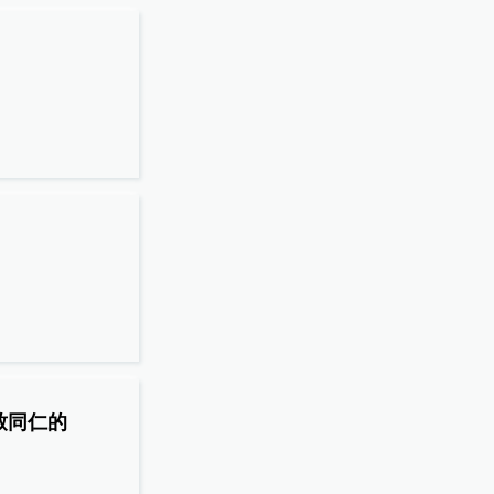
）
致同仁的