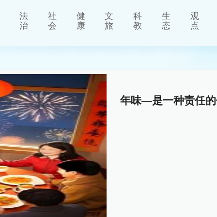
法
社
健
文
科
生
观
治
会
康
旅
教
态
点
年味—是一种责任的