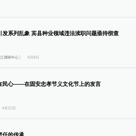
引发系列乱象 宾县种业领域违法渎职问题亟待彻查
龙江调研中心
6月8日
在民心——在固安忠孝节义文化节上的发言
4月21日
责任的传承