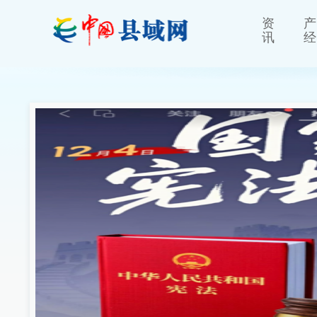
资
产
讯
经