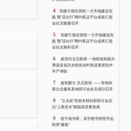
4
党建引领全国统一大市场建设实
践 暨“谊出行”网约客运平台成果汇报
会在京隆重召开
5
党建引领全国统一大市场建设实
践 暨“谊出行”网约客运平台成果汇报
会在京顺利召开
6
麦浪归仓启新耕 一地双收助振兴
肇源县福兴乡抢抓农时推进麦菜轮作
丰产增收
7
凝智聚力 共启新程 ——专精特
新企业服务基地研讨会在京成功召开
8
“玉水娃”亮相专精特新研讨会议
以“上善若水”赋能高质量发展
9
饺子就书香，圣学图书馆里开起
跨界“雅集”