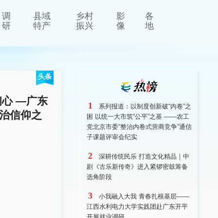
调
县域
乡村
影
各
研
特产
振兴
像
地
头条
—广东
1
系列报道：以制度创新破“内卷”之
治信仰之
困 以统一大市筑“公平”之基 ——农工
党北京市委“整治内卷式营商竞争”通信
子课题评审会纪实
2
深耕传统民乐 打造文化精品｜中
剧《古乐新传奇》进入紧锣密鼓筹备
选角阶段
3
小我融入大我 青春扎根基层——
江西水利电力大学实践团赴广东开平
开展就业调研