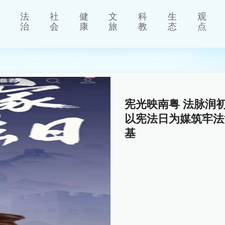
法
社
健
文
科
生
观
治
会
康
旅
教
态
点
宪光映南粤 法脉润初心 
以宪法日为媒筑牢法
基