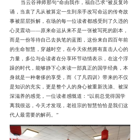
当云谷禅师那句“命由我作，福自己求”被反复吟
诵，当袁了凡从被算定一生到亲手改写命运的传奇故
事被层层拆解，在场的每一位读者都感受到了久违的
心灵震动——原来命运从来不是一张被写死的剧本，
而是一份等待自己去执笔的蓝图，这份来自四百年前
的生命智慧，穿越时空，在今天依然拥有直击人心的
力量，多位与会读者在分享环节动情表示，在这个浮
躁的时代，能够静下心来读一部真正的国学经典，本
身就是一种奢侈的享受，而《了凡四训》带来的不仅
是知识的充实，更是整个人的身心被重新洗涤、被深
深滋养的感觉，一位读者感慨道：“以前总觉得国学
离我很远，今天才发现，老祖宗的智慧恰恰是我们这
代人最需要的解药。”