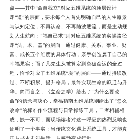
点——其中“命自我立”对应五维系统的顶层设计
即“道”的层面，要求每个人首先明确自己的人生愿景
与认知定位，不再认命、不再随波逐流，而是主动规
划人生航向；“福自己求”则对应五维系统的实操路径
即“法、术、器”的层面，通过健康、关系、事业、财
富、成长五个维度的具体行动，亲手创造属于自己的
幸福果实；而了凡先生从被算定到突破命运的全过
程，恰恰对应了五维系统“境”的层面——通过持续改
过、不断积累、提升格局，最终实现生命的跃迁与升
华。简而言之，《立命之学》给出了“为什么要改
命”的信念与决心，幸福指南五维系统则给出了“怎么
改命”的标准作业流程与日常操练工具，二者相辅相
成，缺一不可，而现场读者对这一呼应的热烈反响也
证明了一个事实：当传统文化遇上系统工具，才能真
正从书本走进生活、从感动变成行动。