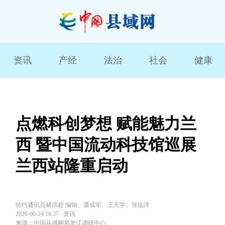
资讯
产经
法治
社会
健康
点燃科创梦想 赋能魅力兰
西 暨中国流动科技馆巡展
兰西站隆重启动
特约通讯员褚洪超 编辑、潘成军、王天学、张远洋
2026-06-24 16:37
∙
资讯
来源：中国县域网黑龙江调研中心