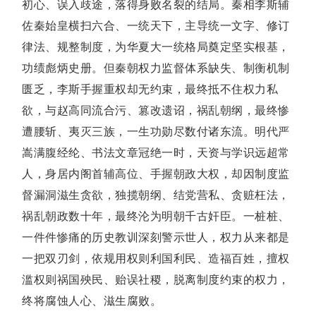
初心、误入歧途，落得身败名裂的结局。秦相李斯辅
佐秦始皇横扫六合、一统天下，主导统一文字、修订
律法、规整制度，为华夏大一统格局奠定坚实根基，
功绩彪炳史册。但秦朝权力监督体系缺失、制衡机制
匮乏，李斯手握重权却无约束，最终抵不住权力私
欲，与赵高同流合污、篡改遗诏，祸乱朝纲，最终惨
遭腰斩、夷灭三族，一生功勋尽数付诸东流。明代严
嵩满腹经纶、书法文章冠绝一时，天资与学识远超常
人，身居内阁首辅高位、手握朝政大权，却因制度监
督漏洞滋生贪欲，独揽朝纲、结党营私、贪赃枉法，
祸乱朝政数十年，最终沦为明朝千古奸臣。一桩桩、
一件件惨痛的历史教训深刻警示世人，权力从来都是
一把双刃剑，依规用权则利国利民、造福百姓，擅权
滥权则祸国殃民、贻误社稷，脱离制度约束的权力，
终将腐蚀人心、滋生腐败。