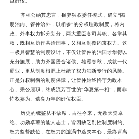
臣奸佞。
齐桓公纳其忠言，摒弃独权委任模式，确立“隰
朋治内、管仲治外，以相参”的分权理政制度，将内
政、外事权力拆分划分，两大重臣各司其职、各掌其
权，既相互协作共治国事，又相互制衡约束权力。这
一极具智慧的制度设计，不仅让管仲的治国才华得以
充分施展，助力齐国屡合诸侯、雄霸春秋，成就一代
霸业，更从制度根源上杜绝了权力独断专行的风险。
正是分权制衡的制度保障，让管仲始终恪守为政本
心、秉公履职，终成流芳百世的“华夏第一相”，而非
恃权妄为、遗臭万年的奸佞权臣。
历史的镜鉴从不缺席，古往今来，无数天资卓
绝、功勋卓著的能人志士，皆因缺乏刚性制度制约、
权力监督缺位，在权力的漩涡中迷失本心，最终背离