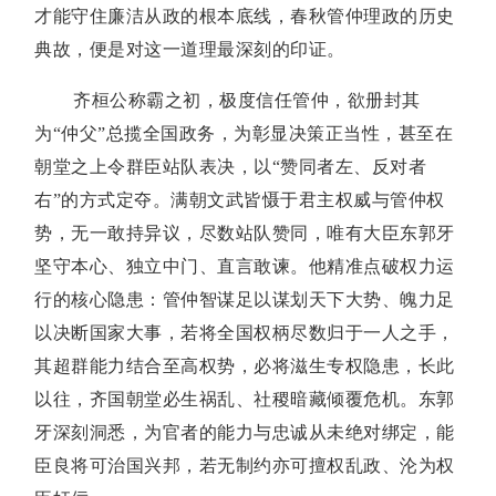
才能守住廉洁从政的根本底线，春秋管仲理政的历史
典故，便是对这一道理最深刻的印证。
齐桓公称霸之初，极度信任管仲，欲册封其
为“仲父”总揽全国政务，为彰显决策正当性，甚至在
朝堂之上令群臣站队表决，以“赞同者左、反对者
右”的方式定夺。满朝文武皆慑于君主权威与管仲权
势，无一敢持异议，尽数站队赞同，唯有大臣东郭牙
坚守本心、独立中门、直言敢谏。他精准点破权力运
行的核心隐患：管仲智谋足以谋划天下大势、魄力足
以决断国家大事，若将全国权柄尽数归于一人之手，
其超群能力结合至高权势，必将滋生专权隐患，长此
以往，齐国朝堂必生祸乱、社稷暗藏倾覆危机。东郭
牙深刻洞悉，为官者的能力与忠诚从未绝对绑定，能
臣良将可治国兴邦，若无制约亦可擅权乱政、沦为权