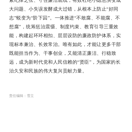
紧纪律之弦、守住廉洁底线，有效杜绝小隐患演变成
大问题、小失误发酵成大过错，从根本上防止“好同
志”蜕变为“阶下囚”。一体推进“不敢腐、不能腐、不
想腐”，统筹惩治震慑、制度约束、教育引导三重效
能，构建起环环相扣、层层设防的廉政防护体系，实
现标本兼治、长效常治。唯有如此，才能让更多干部
既能担当作为、干事创业，又能清正廉洁、行稳致
远，成为新时代党和人民信赖的“贤臣”，为国家的长
治久安和民族的伟大复兴贡献力量。
责任编辑：雪立