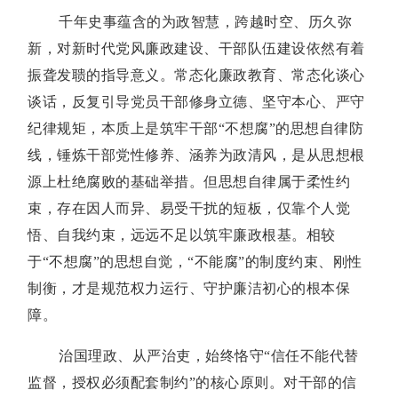
千年史事蕴含的为政智慧，跨越时空、历久弥
新，对新时代党风廉政建设、干部队伍建设依然有着
振聋发聩的指导意义。常态化廉政教育、常态化谈心
谈话，反复引导党员干部修身立德、坚守本心、严守
纪律规矩，本质上是筑牢干部“不想腐”的思想自律防
线，锤炼干部党性修养、涵养为政清风，是从思想根
源上杜绝腐败的基础举措。但思想自律属于柔性约
束，存在因人而异、易受干扰的短板，仅靠个人觉
悟、自我约束，远远不足以筑牢廉政根基。相较
于“不想腐”的思想自觉，“不能腐”的制度约束、刚性
制衡，才是规范权力运行、守护廉洁初心的根本保
障。
治国理政、从严治吏，始终恪守“信任不能代替
监督，授权必须配套制约”的核心原则。对干部的信