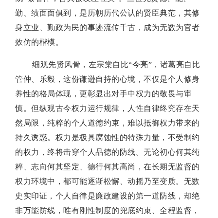
勤、绩面面俱到，是历朝历代公认的贤臣典范，其修
身立业、勤政为民的事迹流传千古，成为无数为官者
效仿的楷模。
细观先贤风骨，左宗棠自比“今亮”，诸葛亮自比
管仲、乐毅，这份谦逊自持的心境，不仅是个人修身
养性的格局体现，更彰显出对手中权力的敬畏与审
慎。但纵观古今权力运行规律，人性自律终究存在天
然局限，纯粹的个人道德约束，难以抵御权力带来的
持久诱惑。权力是极具腐蚀性的特殊力量，不受制约
的权力，终将击穿个人品德的防线。无论初心何其纯
粹、志向何其坚定、德行何其高尚，在长期无监督的
权力环境中，都可能逐渐松懈、动摇乃至变质。无数
史实印证，个人自律是廉政建设的第一道防线，却绝
非万能防线，唯有刚性制度的兜底约束、全程监督，