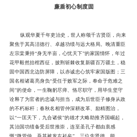
廉
盾
初心制度
固
纵观华夏千年吏治史，世人称颂千古贤臣，向来
聚焦于其高洁德行、卓越功绩与远大格局。晚清重臣
左宗棠秉持“身无半亩，心忧天下”的家国情怀，年过
花甲毅然抬棺西征，披荆斩棘收复新疆百万疆土，稳
固中国西北边防屏障，以赤诚忠心筑牢家国版图；三
国名相诸葛亮身负“受任于败军之际，奉命于危难之
间”的使命，一生鞠躬尽瘁、恪尽职守，用毕生坚守
诠释了为官者的忠诚与担当，成为后世臣子修身从政
的不朽标杆；春秋名相管仲深耕改革、励精图治，
以“一匡天下，九合诸侯”的雄才大略助推齐国崛起，
其治国功绩备受后世推崇，连至圣孔子都由衷感
慨“微管仲，吾其被发左衽矣”。三位先贤德、能、