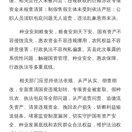
缴、相关责任人未被问责；违规获取的巨额涉农专项
资金未核查清算；制假售假主体未受到依法严惩；公
职人员渎职包庇问题无人追责，违法乱象悬而未决。
种业安则粮食安，粮食安则天下安。国有资产不
容侵蚀流失，惠农资金不容违规挪用，农民权益不容
肆意侵害，行政执法不容徇私偏废。宾县此次暴露的
系统性问题，触碰国资管理、种业安全、惠农保障、
行政执法等多重底线。
相关部门应坚持依法依规、从严从实、彻查彻
改，全面查清国资违规划转、专项资金被套取、假种
坑农、执法包庇等全部问题，从严追责问责、追缴流
失资产、清算违规资金、挽回农户损失，斩断利益输
送链条、堵塞监管制度漏洞，切实守护国有资产安
全、种业发展底线和农民群众合法权益，维护法治权