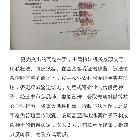
更为突出的问题在于，主管执法机关履职失守、
徇私枉法、包庇纵容。在全套客观证据确凿、违法链
条清晰完整的前提下，宾县农业农村局无视事实与法
理，否定权威鉴定结论，刻意规避企业制售假劣种
子、经营未审定品种、虚假宣传、套取专项补贴等核
心违法行为，将重大涉种刑事、行政违法问题，恶意
降格为普通宣传瑕疵。该局甚至作出涉案种子不构成
假种子的错误认定，仅以 2 万元罚款草草结案，处罚
力度畸轻、处置方式荒谬。