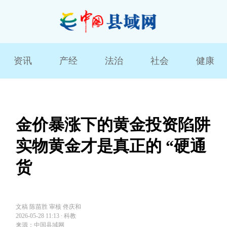
资讯
产经
法治
社会
健康
金价暴涨下的黄金投资陷阱
实物黄金才是真正的 “硬通
货
文稿 陈苗胜 审核 佟庆和
2026-05-28 11:13
∙
科教
来源：中国县域网