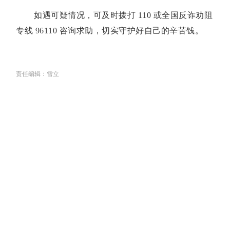
如遇可疑情况，可及时拨打 110 或全国反诈劝阻
专线 96110 咨询求助，切实守护好自己的辛苦钱。
责任编辑：雪立
关于我们
丨
联系我们
丨
组织架构
丨
版权
丨
合作
丨
人员查询