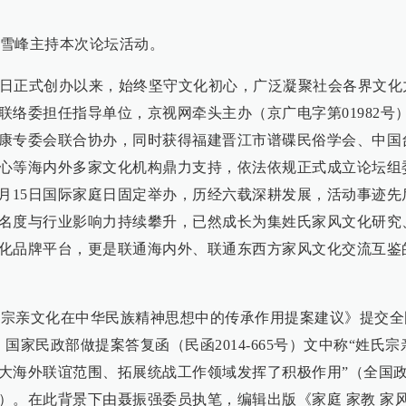
雪峰主持本次论坛活动。
月14日正式创办以来，始终坚守文化初心，广泛凝聚社会各界文化
络委担任指导单位，京视网牵头主办（京广电字第01982号
康专委会联合协办，同时获得福建晋江市谱碟民俗学会、中国
心等海内外多家文化机构鼎力支持，依法依规正式成立论坛组
每年5月15日国际家庭日固定举办，历经六载深耕发展，活动事迹
名度与行业影响力持续攀升，已然成长为集姓氏家风文化研究
化品牌平台，更是联通海内外、联通东西方家风文化交流互鉴
氏宗亲文化在中华民族精神思想中的传承作用提案建议》提交全
国家民政部做提案答复函（民函2014-665号）文中称“姓氏宗
大海外联谊范围、拓展统战工作领域发挥了积极作用”（全国
）。在此背景下由聂振强委员执笔，编辑出版《家庭 家教 家