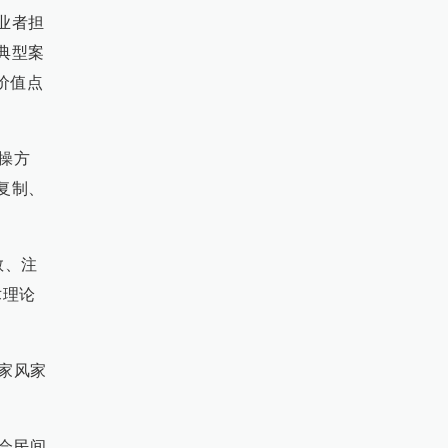
业者担
典型案
价值点
操方
复制、
教、注
术理论
家风家
会民间