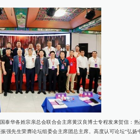
国泰华各姓宗亲总会联合会主席黄汉良博士专程发来贺信：热
聂振强先生荣膺论坛组委会主席团总主席。高度认可论坛“弘扬