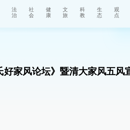
法
社
健
文
科
生
观
治
会
康
旅
教
态
点
氏好家风论坛》暨清大家风五风