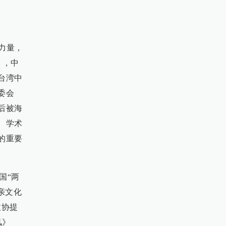
力量，
），中
台湾中
委会
先后被海
、学术
的重要
国“两
亲文化
政协提
风》