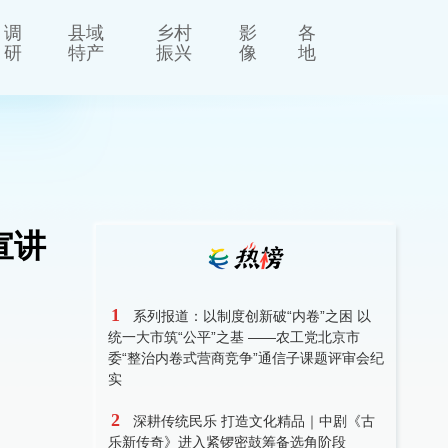
调
县域
乡村
影
各
研
特产
振兴
像
地
宣讲
1
系列报道：以制度创新破“内卷”之困 以
统一大市筑“公平”之基 ——农工党北京市
委“整治内卷式营商竞争”通信子课题评审会纪
实
2
深耕传统民乐 打造文化精品｜中剧《古
乐新传奇》进入紧锣密鼓筹备选角阶段