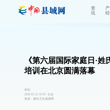
资
产
讯
经
《第六届国际家庭日·姓
培训在北京圆满落幕
李利
2026-05-22 16:56
∙
社会
来源：摘自卫生健康网