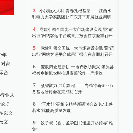
3
小我融入大我 青春扎根基层——江西水
利电力大学实践团赴广东开平开展就业调研
4
党建引领全国统一大市场建设实践 暨“谊
出行”网约客运平台成果汇报会在京隆重召开
5
党建引领全国统一大市场建设实践 暨“谊
出行”网约客运平台成果汇报会在京顺利召开
个年
众对家
6
麦浪归仓启新耕 一地双收助振兴 肇源县
际合
福兴乡抢抓农时推进麦菜轮作丰产增收
7
凝智聚力 共启新程 ——专精特新企业服
务基地研讨会在京成功召开
育行业从
8
风论坛
“玉水娃”亮相专精特新研讨会议 以“上善
若水”赋能高质量发展
界以文
氏文
9
饺子就书香，圣学图书馆里开起跨界“雅
集”