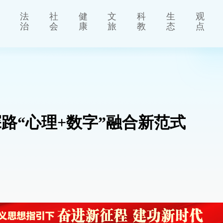
法
社
健
文
科
生
观
治
会
康
旅
教
态
点
路“心理+数字”融合新范式