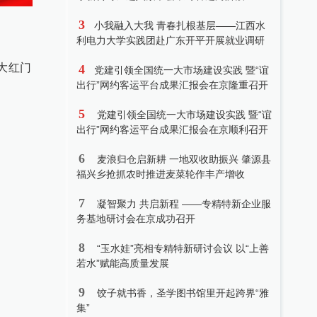
3
小我融入大我 青春扎根基层——江西水
利电力大学实践团赴广东开平开展就业调研
京大红门
4
党建引领全国统一大市场建设实践 暨“谊
出行”网约客运平台成果汇报会在京隆重召开
5
党建引领全国统一大市场建设实践 暨“谊
出行”网约客运平台成果汇报会在京顺利召开
6
麦浪归仓启新耕 一地双收助振兴 肇源县
福兴乡抢抓农时推进麦菜轮作丰产增收
7
凝智聚力 共启新程 ——专精特新企业服
务基地研讨会在京成功召开
8
“玉水娃”亮相专精特新研讨会议 以“上善
若水”赋能高质量发展
9
饺子就书香，圣学图书馆里开起跨界“雅
集”