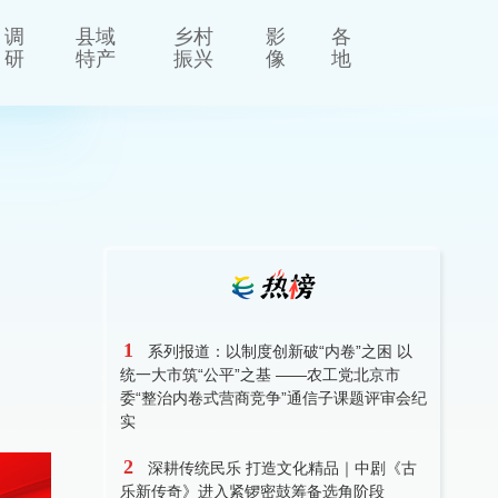
调
县域
乡村
影
各
研
特产
振兴
像
地
1
系列报道：以制度创新破“内卷”之困 以
统一大市筑“公平”之基 ——农工党北京市
委“整治内卷式营商竞争”通信子课题评审会纪
实
2
深耕传统民乐 打造文化精品｜中剧《古
乐新传奇》进入紧锣密鼓筹备选角阶段