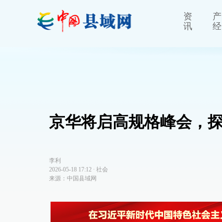
资
产
讯
经
京华将启高规格峰会，探
李利
2026-05-18 17:12
∙
社会
来源：中国县域网