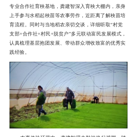
专业合作社育秧基地，龚建智深入育秧大棚内，亲身
上手参与水稻起秧苗等农事劳作，近距离了解秧苗培
育流程。同时与当地稻农亲切交谈，详细听取“村党
支部+合作社+村民+脱贫户”多元联动富民发展模式，
认真梳理基层抱团发展、带动群众增收致富的优秀实
践经验。