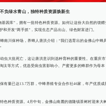
不负绿水青山，独特种质资源焕新生
物基因库”，拥有一批特色种质资源。如何让这份大自然的馈赠
护和开发“两手抓”，实现生态产品出山、绿色财富进门。
蜜蜂南川保种场，养蜂人唐洪介绍：“我们选育出的金佛山中蜂
”
场，幼虫大批死亡，这让唐洪意识到选种育种的重要性。在重庆市
淘汰等方式，优选受病虫害影响小、产蜜更多的蜂群作为母本
有量已达13.7万群，中蜂养殖专业合作社46家，年产优质成
特色种质资源。4月中旬，金佛山南麓的德隆镇茶树村迎来大