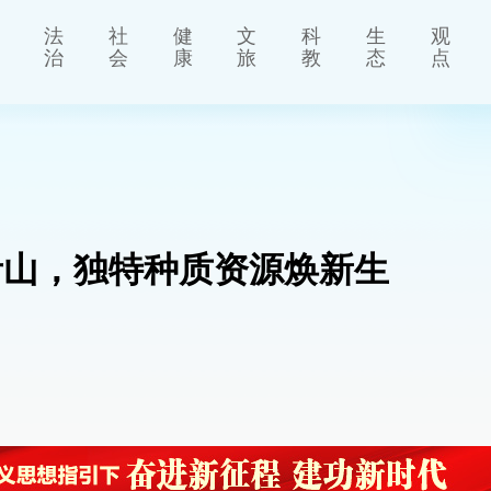
法
社
健
文
科
生
观
治
会
康
旅
教
态
点
青山，独特种质资源焕新生