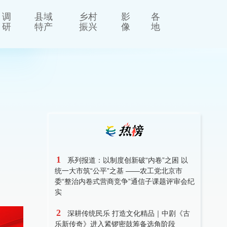
调
县域
乡村
影
各
研
特产
振兴
像
地
1
系列报道：以制度创新破“内卷”之困 以
统一大市筑“公平”之基 ——农工党北京市
委“整治内卷式营商竞争”通信子课题评审会纪
实
2
深耕传统民乐 打造文化精品｜中剧《古
乐新传奇》进入紧锣密鼓筹备选角阶段