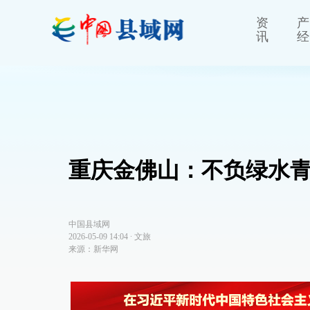
资
产
讯
经
重庆金佛山：不负绿水
中国县域网
2026-05-09 14:04
∙
文旅
来源：新华网