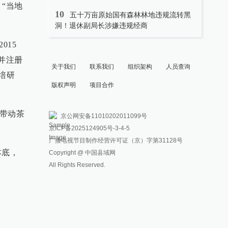
。“当地
10
五十万亩原始国有森林林地违规流转黑
洞！退休副局长涉嫌违规经商
015
并注册
关于我们
联系我们
组织架构
人员查询
培研
版权声明
项目合作
，带动茶
京公网安备11010202011099号
京ICP备2025124905号
-3-4-5
广播电视节目制作经营许可证（京）字第31128号
本底，
Copyright @ 中国县域网
All Rights Reserved.