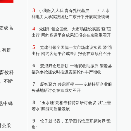
3
小我融入大我 青春扎根基层——江西水
利电力大学实践团赴广东开平开展就业调研
变成高
4
党建引领全国统一大市场建设实践 暨“谊
出行”网约客运平台成果汇报会在京隆重召开
5
党建引领全国统一大市场建设实践 暨“谊
具有群
出行”网约客运平台成果汇报会在京顺利召开
6
麦浪归仓启新耕 一地双收助振兴 肇源县
福兴乡抢抓农时推进麦菜轮作丰产增收
畜牧科
，不断
7
凝智聚力 共启新程 ——专精特新企业服
务基地研讨会在京成功召开
8
“玉水娃”亮相专精特新研讨会议 以“上善
熟中蜂
若水”赋能高质量发展
9
饺子就书香，圣学图书馆里开起跨界“雅
树茶采
集”