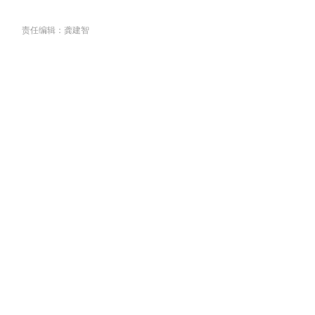
责任编辑：龚建智
关于我们
丨
联系我们
丨
组织架构
丨
版权
丨
合作
丨
人员查询
京公网安备11010202011099号
京ICP备2025124905号-3-4-5
广播电视节目制作经营许可证（京）字第31128号
Copyright @ 中国县域网
All Rights Reserved.