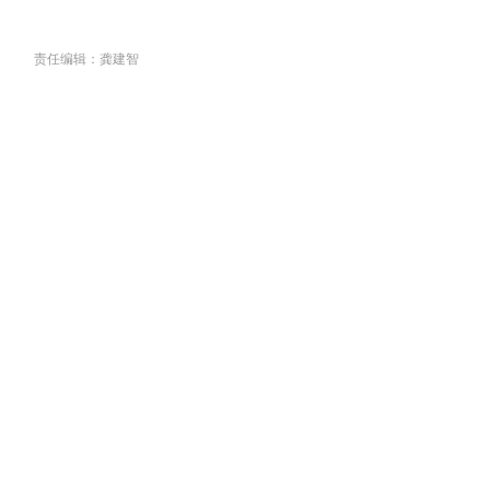
责任编辑：龚建智
关于我们
丨
联系我们
丨
组织架构
丨
版权
丨
合作
丨
人员查询
京公网安备11010202011099号
京ICP备2025124905号-3-4-5
广播电视节目制作经营许可证（京）字第31128号
Copyright @ 中国县域网