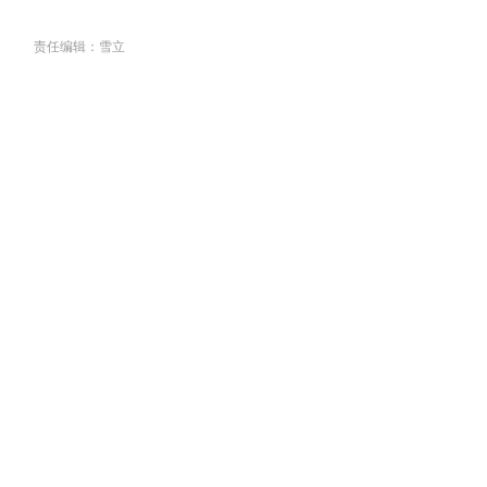
责任编辑：雪立
关于我们
丨
联系我们
丨
组织架构
丨
版权
丨
合作
丨
人员查询
京公网安备11010202011099号
京ICP备2025124905号-3-4-5
广播电视节目制作经营许可证（京）字第31128号
Copyright @ 中国县域网
All Rights Reserved.