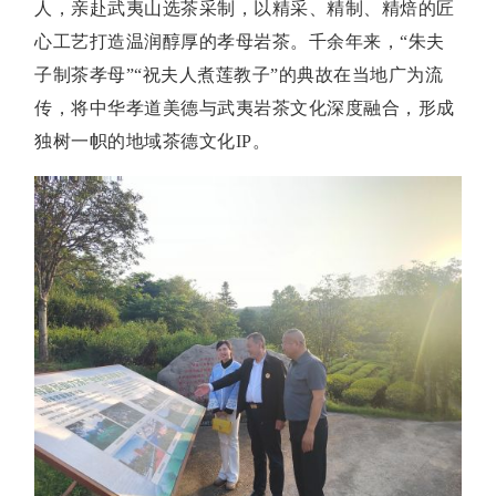
人，亲赴武夷山选茶采制，以精采、精制、精焙的匠
心工艺打造温润醇厚的孝母岩茶。千余年来，“朱夫
子制茶孝母”“祝夫人煮莲教子”的典故在当地广为流
传，将中华孝道美德与武夷岩茶文化深度融合，形成
独树一帜的地域茶德文化IP。