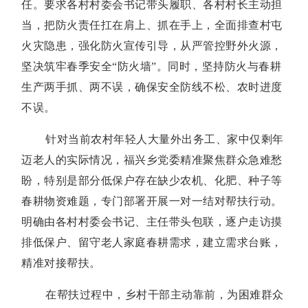
任。要求各村村委会书记带头履职、各村村长主动担
当，把防火责任扛在肩上、抓在手上，全面排查村屯
火灾隐患，强化防火宣传引导，从严管控野外火源，
坚决筑牢春季安全“防火墙”。同时，坚持防火与春耕
生产两手抓、两不误，确保安全防线不松、农时进度
不误。
针对当前农村年轻人大量外出务工、家中仅剩年
迈老人的实际情况，福兴乡党委精准聚焦群众急难愁
盼，特别是部分低保户存在缺少农机、化肥、种子等
春耕物资难题，专门部署开展一对一结对帮扶行动。
明确由各村村委会书记、主任带头包联，逐户走访摸
排低保户、留守老人家庭春耕需求，建立需求台账，
精准对接帮扶。
在帮扶过程中，乡村干部主动靠前，为困难群众