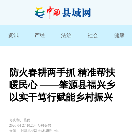
资讯
产经
法治
社会
健康
防火春耕两手抓 精准帮扶
暖民心 ——肇源县福兴乡
以实干笃行赋能乡村振兴
佟庆和、葛优
2026-04-27 10:26
∙
乡村振兴
来源：中国县域网吉林调研中心