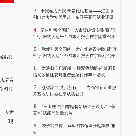
3
小我融入大我 青春扎根基层——江西水
利电力大学实践团赴广东开平开展就业调研
4
党建引领全国统一大市场建设实践 暨“谊
出行”网约客运平台成果汇报会在京隆重召开
5
党建引领全国统一大市场建设实践 暨“谊
出行”网约客运平台成果汇报会在京顺利召开
局组织
6
麦浪归仓启新耕 一地双收助振兴 肇源县
福兴乡抢抓农时推进麦菜轮作丰产增收
风培育
7
凝智聚力 共启新程 ——专精特新企业服
众树立
务基地研讨会在京成功召开
8
“玉水娃”亮相专精特新研讨会议 以“上善
、夫妻
若水”赋能高质量发展
上，现
9
饺子就书香，圣学图书馆里开起跨界“雅
集”