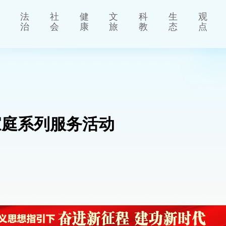
法
社
健
文
科
生
观
治
会
康
旅
教
态
点
家庭系列服务活动