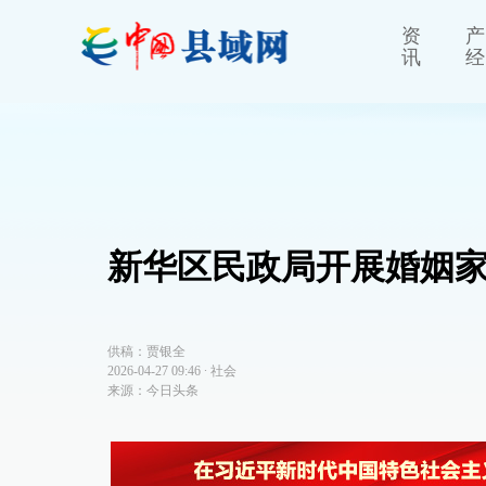
资
产
讯
经
新华区民政局开展婚姻
供稿：贾银全
2026-04-27 09:46
∙
社会
来源：今日头条