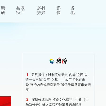
调
县域
乡村
影
各
研
特产
振兴
像
地
1
系列报道：以制度创新破“内卷”之困 以
统一大市筑“公平”之基 ——农工党北京市
委“整治内卷式营商竞争”通信子课题评审会纪
实
2
深耕传统民乐 打造文化精品｜中剧《古
乐新传奇》进入紧锣密鼓筹备选角阶段