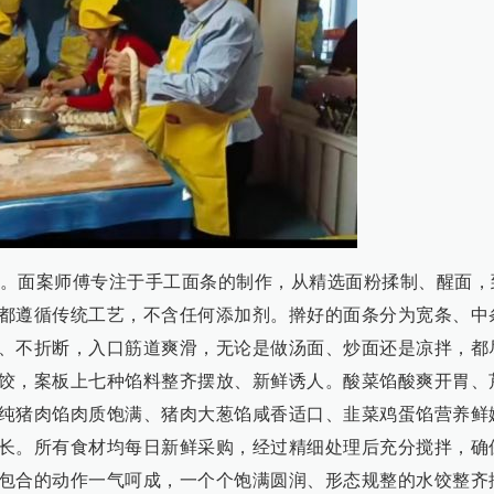
。面案师傅专注于手工面条的制作，从精选面粉揉制、醒面，
都遵循传统工艺，不含任何添加剂。擀好的面条分为宽条、中
、不折断，入口筋道爽滑，无论是做汤面、炒面还是凉拌，都
饺，案板上七种馅料整齐摆放、新鲜诱人。酸菜馅酸爽开胃、
纯猪肉馅肉质饱满、猪肉大葱馅咸香适口、韭菜鸡蛋馅营养鲜
长。所有食材均每日新鲜采购，经过精细处理后充分搅拌，确
包合的动作一气呵成，一个个饱满圆润、形态规整的水饺整齐