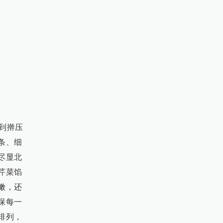
到擀压
条、细
尽显北
芹菜馅
嫩，还
保每一
排列，