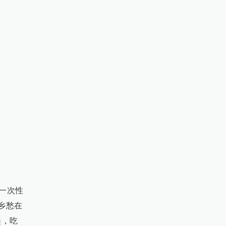
一次性
乡愁在
美，吃