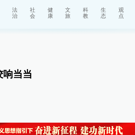
法
社
健
文
科
生
观
治
会
康
旅
教
态
点
饺响当当