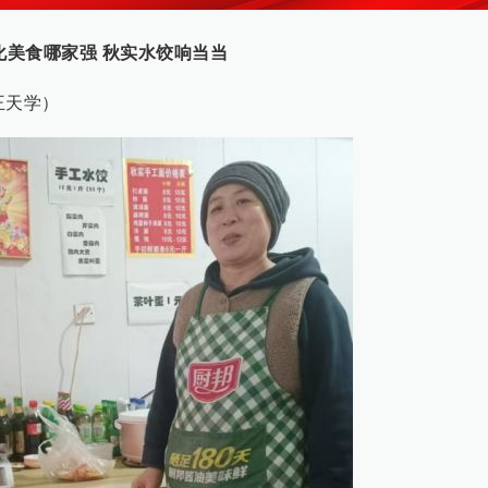
化美食哪家强 秋实水饺响当当
王天学）