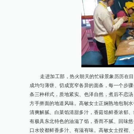
走进加工部，热火朝天的忙碌景象历历在目
成均匀薄饼、切成宽窄各异的面条，每一个步骤
条三种样式，质地紧实、色泽自然，煮后不恋汤
方手擀面的地道风味。高敏女士正娴熟地包制水
清爽解腻、白菜馅清甜多汁，香菇馅鲜香浓郁、
有极具东北特色的油滋了馅，香而不腻、回味悠
口水饺都鲜香多汁、有滋有味。高敏女士捏褶、