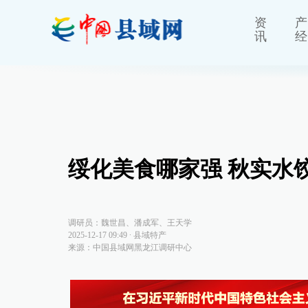
资
产
讯
经
绥化美食哪家强 秋实水
调研员：魏世昌、潘成军、王天学
2025-12-17 09:49
∙
县域特产
来源：中国县域网黑龙江调研中心