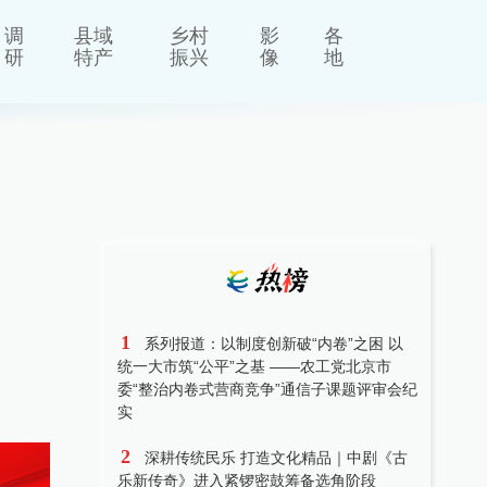
调
县域
乡村
影
各
研
特产
振兴
像
地
1
系列报道：以制度创新破“内卷”之困 以
统一大市筑“公平”之基 ——农工党北京市
委“整治内卷式营商竞争”通信子课题评审会纪
实
2
深耕传统民乐 打造文化精品｜中剧《古
乐新传奇》进入紧锣密鼓筹备选角阶段