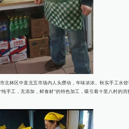
市北林区中直北五市场内人头攒动，年味浓浓。秋实手工水饺
“纯手工，无添加，鲜食材”的特色加工，吸引着十里八村的消