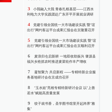
3
小我融入大我 青春扎根基层——江西水
利电力大学实践团赴广东开平开展就业调研
4
党建引领全国统一大市场建设实践 暨“谊
出行”网约客运平台成果汇报会在京隆重召开
5
党建引领全国统一大市场建设实践 暨“谊
出行”网约客运平台成果汇报会在京顺利召开
6
麦浪归仓启新耕 一地双收助振兴 肇源县
福兴乡抢抓农时推进麦菜轮作丰产增收
7
凝智聚力 共启新程 ——专精特新企业服
务基地研讨会在京成功召开
8
“玉水娃”亮相专精特新研讨会议 以“上善
若水”赋能高质量发展
9
饺子就书香，圣学图书馆里开起跨界“雅
集”