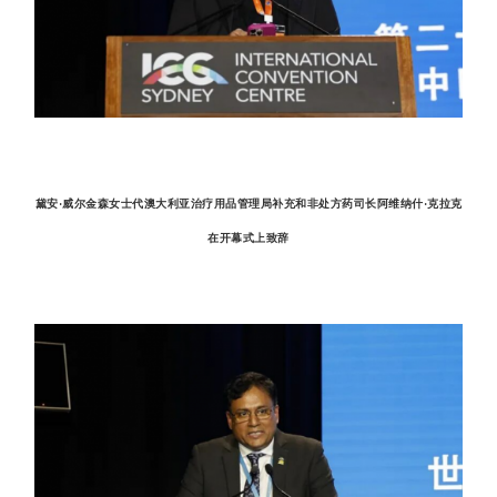
黛安·威尔金森女士代澳大利亚治疗用品管理局补充和非处方药司长阿维纳什·克拉克
在开幕式上致辞