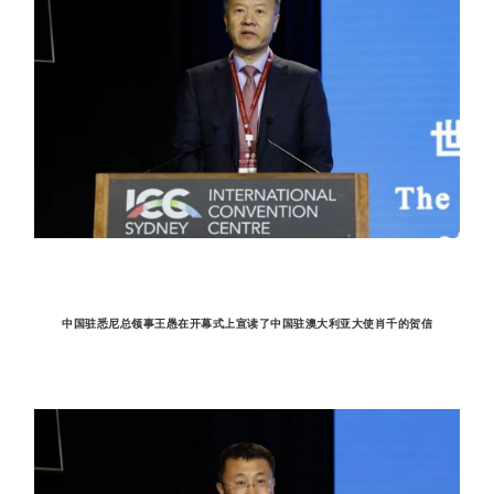
中国驻悉尼总领事王愚在开幕式上宣读了中国驻澳大利亚大使肖千的贺信