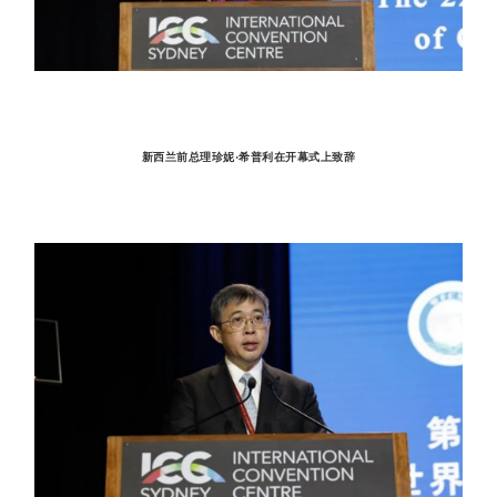
新西兰前总理珍妮·希普利在开幕式上致辞