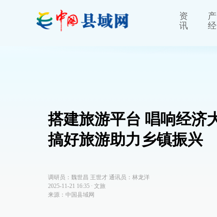
资
产
讯
经
搭建旅游平台 唱响经济
搞好旅游助力乡镇振兴
调研员：魏世昌 王世才 通讯员：林龙洋
2025-11-21 16:35
∙
文旅
来源：中国县域网