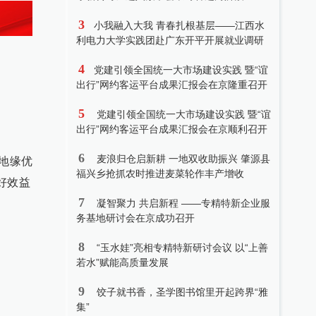
3
小我融入大我 青春扎根基层——江西水
利电力大学实践团赴广东开平开展就业调研
4
党建引领全国统一大市场建设实践 暨“谊
出行”网约客运平台成果汇报会在京隆重召开
5
党建引领全国统一大市场建设实践 暨“谊
出行”网约客运平台成果汇报会在京顺利召开
6
麦浪归仓启新耕 一地双收助振兴 肇源县
地缘优
福兴乡抢抓农时推进麦菜轮作丰产增收
好效益
7
凝智聚力 共启新程 ——专精特新企业服
务基地研讨会在京成功召开
8
“玉水娃”亮相专精特新研讨会议 以“上善
若水”赋能高质量发展
9
饺子就书香，圣学图书馆里开起跨界“雅
集”