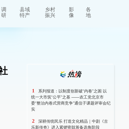
调
县域
乡村
影
各
研
特产
振兴
像
地
社
1
系列报道：以制度创新破“内卷”之困 以
统一大市筑“公平”之基 ——农工党北京市
委“整治内卷式营商竞争”通信子课题评审会纪
实
2
深耕传统民乐 打造文化精品｜中剧《古
乐新传奇》进入紧锣密鼓筹备选角阶段