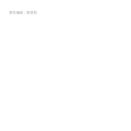
责任编辑：陈贤初
关于我们
丨
联系我们
丨
组织架构
丨
版权
丨
合作
丨
人员查询
京公网安备11010202011099号
京ICP备2025124905号-3-4-5
广播电视节目制作经营许可证（京）字第31128号
Copyright @ 中国县域网
All Rights Reserved.